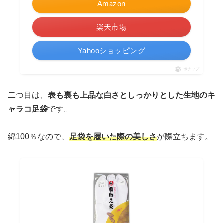
Amazon
楽天市場
Yahooショッピング
ポチップ
二つ目は、
表も裏も上品な白さとしっかりとした生地のキ
ャラコ足袋
です。
綿100％なので、
足袋を履いた際の美しさ
が際立ちます。