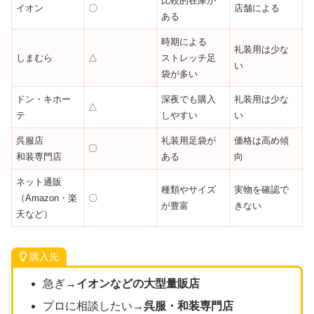
比較的在庫が
イオン
〇
店舗による
ある
時期による
礼装用は少な
しまむら
△
ストレッチ足
い
袋が多い
ドン・キホー
深夜でも購入
礼装用は少な
△
テ
しやすい
い
呉服店
礼装用足袋が
価格は高め傾
〇
和装専門店
ある
向
ネット通販
種類やサイズ
実物を確認で
（Amazon・楽
〇
が豊富
きない
天など）
購入先
急ぎ→
イオンなどの大型量販店
プロに相談したい
→呉服・和装専門店