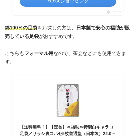
Yahooショッピング
ポチップ
綿100％の足袋
をお探しの方は、
日本製で安心の福助が販
売している足袋
がおすすめです。
こちらも
フォーマル用
なので、茶会などにも使用できま
す。
【送料無料！】【定番】≪福助≫特製白キャラコ
足袋／サラシ裏コハゼ5枚普通型（日本製）22.0～