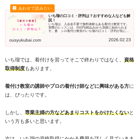
いち瑠の口コミ・評判は？おすすめな人なども解
説！
いち瑠は、入会金不要で無料体験もある着付け教室です。
実際のレッスンは、500円(税込み)から気軽に始められま
す。妻 シロ着付け教室のいち瑠の口コミ・評判が気にな
る！夫 ブルーいち瑠に通っていた人の口コミ・評判を見
てみようか。今回は、いち瑠の...
2026.02.23
ousyukubai.com
いち瑠では、着付けを習ってそこで終わりではなく、
資格
取得制度
もあります。
着付け教室の講師やプロの着付け師などに興味がある方
に
は、ぴったりです。
しかし、
専業主婦の方などあまりコストをかけたくない
と
いう方も多いと思います。
次は、いち瑠の資格取得にかかる費用を詳しく見ていきま