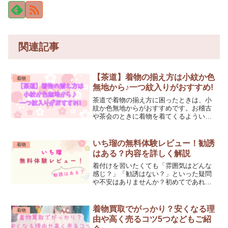
関連記事
【茶道】着物の揃え方は小紋か色
着物
無地から♪一つ紋入りがおすすめ!
茶道で着物の揃え方に困ったときは、小
紋か色無地からがおすすめです。お稽古
や茶会のときに着物を着てくるよういわ
れても何から揃えて良いか困りません
か？揃え方がわからないと、場面と合わ
ない着物を選んでしまう可能性がありま
いち瑠の無料体験レビュー！勧誘
着物
す。本記事では、茶道で使う...
はある？内容を詳しく解説
着付けを習いたくても「雰囲気はどんな
感じ？」「勧誘はない？」といった疑問
や不安はありませんか？初めてであれ
ば、スタッフさんの雰囲気や先生の教え
方も気になりますよね。夫 ブルー着物
買いませんかって言われない？妻 シロ
着物買取でがっかり？安くなる理
着物
言われてないよ！楽しく無料...
由や高く売るコツ5つなどもご紹